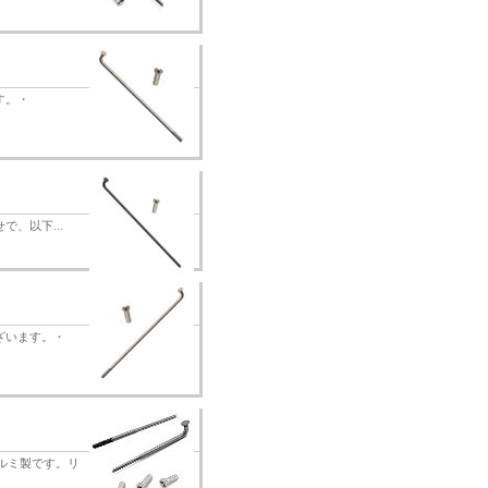
す。・
で、以下...
ざいます。・
アルミ製です。リ