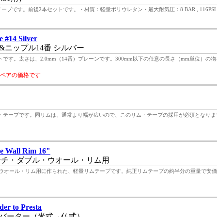
ムテープです。前後2本セットです。・材質：軽量ポリウレタン・最大耐気圧：8 BAR , 116PSI・
 #14 Silver
ニップル14番 シルバー
す。太さは、2.0mm（14番）プレーンです。300mm以下の任意の長さ（mm単位）の
個ペアの価格です
・テープです。同リムは、通常より幅が広いので、このリム・テープの採用が必須となります
e Wall Rim 16"
ンチ・ダブル・ウオール・リム用
ブル・ウオール・リム用に作られた、軽量リムテープです。純正リムテープの約半分の重量で安
er to Presta
バーター（米式→仏式）