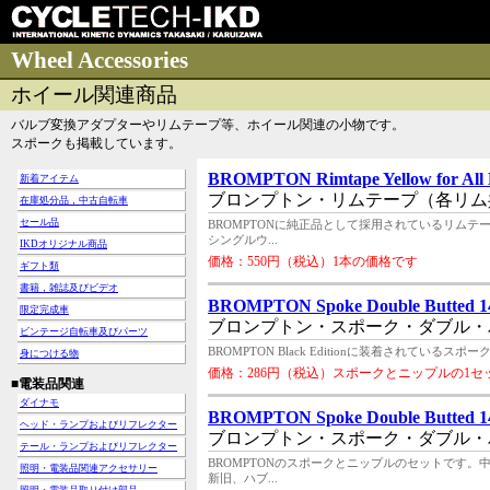
Wheel Accessories
ホイール関連商品
バルブ変換アダプターやリムテープ等、ホイール関連の小物です。
スポークも掲載しています。
BROMPTON Rimtape Yellow for All
新着アイテム
ブロンプトン・リムテープ（各リム
在庫処分品，中古自転車
セール品
BROMPTONに純正品として採用されているリム
シングルウ...
IKDオリジナル商品
価格：550円（税込）1本の価格です
ギフト類
書籍，雑誌及びビデオ
BROMPTON Spoke Double Butted 1
限定完成車
ブロンプトン・スポーク・ダブル・バ
ビンテージ自転車及びパーツ
BROMPTON Black Editionに装着されて
身につける物
価格：286円（税込）スポークとニップルの1セ
■電装品関連
ダイナモ
BROMPTON Spoke Double Butted 1
ヘッド・ランプおよびリフレクター
ブロンプトン・スポーク・ダブル・バ
テール・ランプおよびリフレクター
BROMPTONのスポークとニップルのセットです
照明・電装品関連アクセサリー
新旧、ハブ...