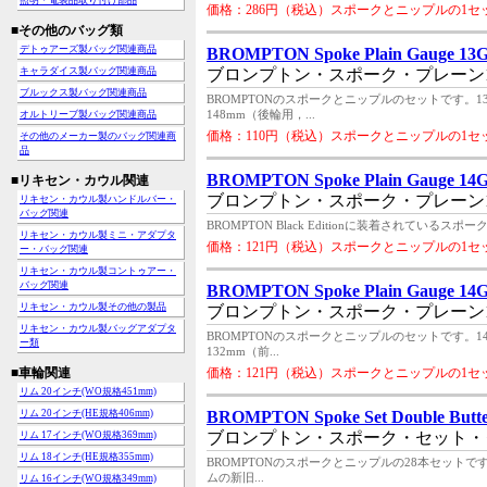
照明・電装品取り付け部品
価格：286円（税込）スポークとニップルの1セ
■その他のバッグ類
デトゥアーズ製バッグ関連商品
BROMPTON Spoke Plain Gauge 13G
キャラダイス製バッグ関連商品
ブロンプトン・スポーク・プレーン1
ブルックス製バッグ関連商品
BROMPTONのスポークとニップルのセットです
オルトリーブ製バッグ関連商品
148mm（後輪用，...
価格：110円（税込）スポークとニップルの1セ
その他のメーカー製のバッグ関連商
品
BROMPTON Spoke Plain Gauge 14G
■リキセン・カウル関連
ブロンプトン・スポーク・プレーン1
リキセン・カウル製ハンドルバー・
バッグ関連
BROMPTON Black Editionに装着されて
リキセン・カウル製ミニ・アダプタ
価格：121円（税込）スポークとニップルの1セ
ー・バッグ関連
リキセン・カウル製コントゥアー・
バッグ関連
BROMPTON Spoke Plain Gauge 14G
リキセン・カウル製その他の製品
ブロンプトン・スポーク・プレーン1
リキセン・カウル製バッグアダプタ
BROMPTONのスポークとニップルのセットです
ー類
132mm（前...
■車輪関連
価格：121円（税込）スポークとニップルの1セ
リム 20インチ(WO規格451mm)
リム 20インチ(HE規格406mm)
BROMPTON Spoke Set Double Butt
ブロンプトン・スポーク・セット・
リム 17インチ(WO規格369mm)
リム 18インチ(HE規格355mm)
BROMPTONのスポークとニップルの28本セット
ムの新旧...
リム 16インチ(WO規格349mm)