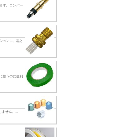
ます。コンバー
ションに、黒と
どに使うのに便利
ません。...