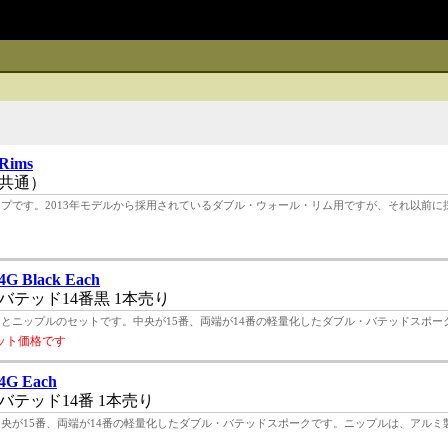
 Rims
共通）
テープです。2013年モデルから採用されているダブル・ウォール・リム用ですが、それ以前に
4G Black Each
テッド14番黒 1本売り
いるスポークとニップルのセットです。中央が15番、両端が14番の軽量化したダブル・バテッドスポーク
ット価格です
4G Each
テッド14番 1本売り
。中央が15番、両端が14番の軽量化したダブル・バテッドスポークです。ニップルは、アルミ