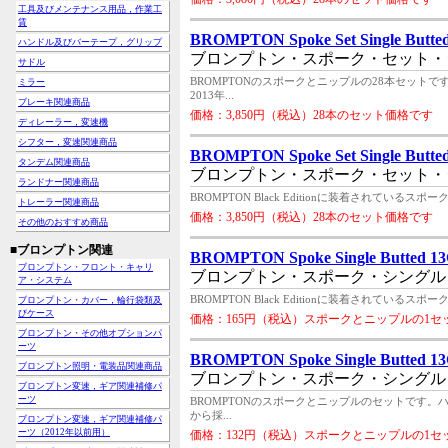
工具及びメンテナンス用品，作業工
賃
BROMPTON Spoke Set Single Butte
ハンドル及びバーテープ，グリップ
ブロンプトン・スポーク・セット・
サドル
BROMPTONのスポークとニップルの28本セット
ミラー
2013年...
ブレーキ関連商品
価格：3,850円（税込）28本のセット価格です
ディレーラー，変速機
シフター，変速関連商品
BROMPTON Spoke Set Single Butted
タンデム関連商品
ブロンプトン・スポーク・セット・
ランドナー関連商品
BROMPTON Black Editionに装着されて
トレーラー関連商品
価格：3,850円（税込）28本のセット価格です
その他のおすすめ商品
■ブロンプトン関連
BROMPTON Spoke Single Butted 13
ブロンプトン・フロント・キャリ
ブロンプトン・スポーク・シングル・
ア・システム
BROMPTON Black Editionに装着されて
ブロンプトン・カバー，輪行袋類及
びケース
価格：165円（税込）スポークとニップルの1セ
ブロンプトン・その他オプションパ
ーツ
BROMPTON Spoke Single Butted 13
ブロンプトン照明・電装品関連商品
ブロンプトン・スポーク・シングル・
ブロンプトン変速，ギア関連補修パ
ーツ
BROMPTONのスポークとニップルのセットです。
から採...
ブロンプトン変速，ギア関連補修パ
ーツ（2012年以前用）
価格：132円（税込）スポークとニップルの1セ