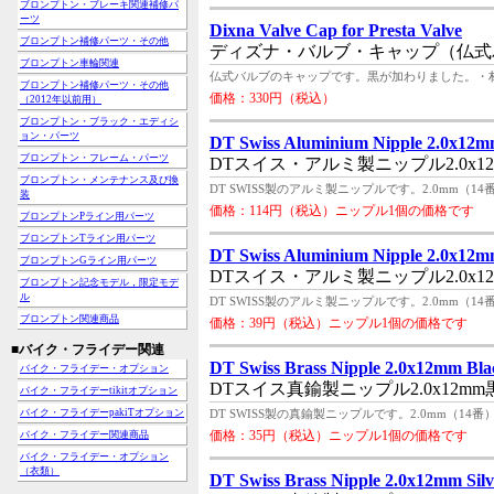
ブロンプトン・ブレーキ関連補修パ
ーツ
Dixna Valve Cap for Presta Valve
ブロンプトン補修パーツ・その他
ディズナ・バルブ・キャップ（仏式
ブロンプトン車輪関連
仏式バルブのキャップです。黒が加わりました。・材質：アル
ブロンプトン補修パーツ・その他
価格：330円（税込）
（2012年以前用）
ブロンプトン・ブラック・エディシ
ョン・パーツ
DT Swiss Aluminium Nipple 2.0x12m
ブロンプトン・フレーム・パーツ
DTスイス・アルミ製ニップル2.0x1
ブロンプトン・メンテナンス及び換
DT SWISS製のアルミ製ニップルです。2.0mm
装
価格：114円（税込）ニップル1個の価格です
ブロンプトンPライン用パーツ
ブロンプトンTライン用パーツ
DT Swiss Aluminium Nipple 2.0x12mm
ブロンプトンGライン用パーツ
DTスイス・アルミ製ニップル2.0x1
ブロンプトン記念モデル，限定モデ
ル
DT SWISS製のアルミ製ニップルです。2.0mm（1
ブロンプトン関連商品
価格：39円（税込）ニップル1個の価格です
■バイク・フライデー関連
DT Swiss Brass Nipple 2.0x12mm Bla
バイク・フライデー・オプション
DTスイス真鍮製ニップル2.0x12mm
バイク・フライデーtikitオプション
バイク・フライデーpakiTオプション
DT SWISS製の真鍮製ニップルです。2.0mm（14
価格：35円（税込）ニップル1個の価格です
バイク・フライデー関連商品
バイク・フライデー・オプション
（衣類）
DT Swiss Brass Nipple 2.0x12mm Silv