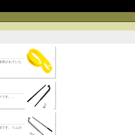
採用されていた
です。...
製です。リムの