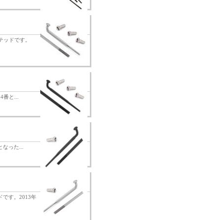
バテッドです。
番と...
なった...
です。2013年