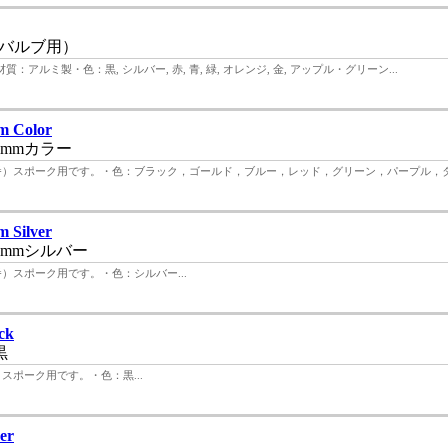
バルブ用）
ミ製・色：黒, シルバー, 赤, 青, 緑, オレンジ, 金, アップル・グリーン...
m Color
2mmカラー
（14番）スポーク用です。・色：ブラック，ゴールド，ブルー，レッド，グリーン，パープル，ター
 Silver
2mmシルバー
4番）スポーク用です。・色：シルバー...
ck
黒
番）スポーク用です。・色：黒...
er