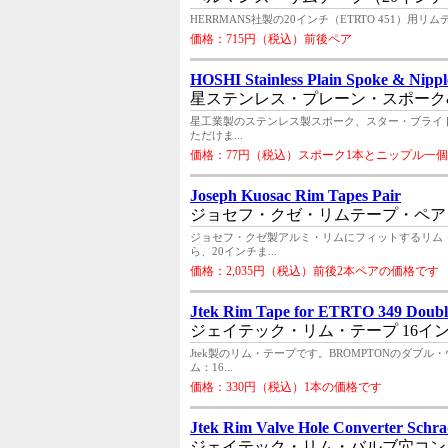
HERRMANS社製の20インチ（ETRTO 451）用リ
価格：715円（税込）前後ペア
HOSHI Stainless Plain Spoke & Nipple
星ステンレス・プレーン・スポーク&
星工業製のステンレス製スポーク、スター・ブライトで
ただけま...
価格：77円（税込）スポーク1本とニップル一
Joseph Kuosac Rim Tapes Pair
ジョセフ・クゼ・リムテープ・ペア
ジョセフ・クゼ製アルミ・リムにフィットするリム
ら、20インチま...
価格：2,035円（税込）前後2本ペアの価格です
Jtek Rim Tape for ETRTO 349 Doubl
ジェイテック・リム・テープ 16イ
Jtek製のリム・テープです。BROMPTONのダ
ム：16...
価格：330円（税込）1本の価格です
Jtek Rim Valve Hole Converter Schrad
ジェイテック・リム・バルブ穴コン