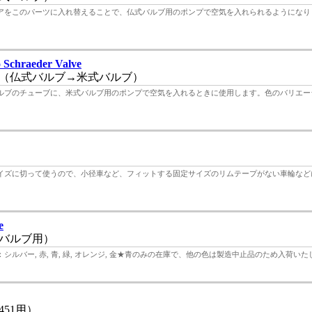
アをこのパーツに入れ替えることで、仏式バルブ用のポンプで空気を入れられるようになり
 Schraeder Valve
（仏式バルブ→米式バルブ）
ルブのチューブに、米式バルブ用のポンプで空気を入れるときに使用します。色のバリエー
なサイズに切って使うので、小径車など、フィットする固定サイズのリムテープがない車輪な
e
バルブ用）
バー, 赤, 青, 緑, オレンジ, 金★青のみの在庫で、他の色は製造中止品のため入荷いたし
51用）