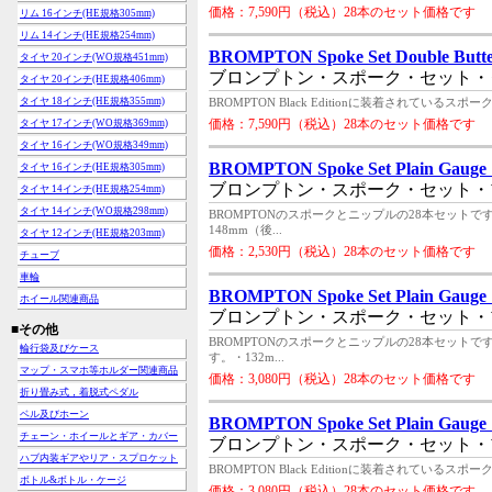
価格：7,590円（税込）28本のセット価格です
リム 16インチ(HE規格305mm)
リム 14インチ(HE規格254mm)
BROMPTON Spoke Set Double Butte
タイヤ 20インチ(WO規格451mm)
ブロンプトン・スポーク・セット・
タイヤ 20インチ(HE規格406mm)
タイヤ 18インチ(HE規格355mm)
BROMPTON Black Editionに装着されて
価格：7,590円（税込）28本のセット価格です
タイヤ 17インチ(WO規格369mm)
タイヤ 16インチ(WO規格349mm)
BROMPTON Spoke Set Plain Gauge
タイヤ 16インチ(HE規格305mm)
ブロンプトン・スポーク・セット・
タイヤ 14インチ(HE規格254mm)
タイヤ 14インチ(WO規格298mm)
BROMPTONのスポークとニップルの28本セッ
148mm（後...
タイヤ 12インチ(HE規格203mm)
価格：2,530円（税込）28本のセット価格です
チューブ
車輪
BROMPTON Spoke Set Plain Gauge
ホイール関連商品
ブロンプトン・スポーク・セット・
■その他
BROMPTONのスポークとニップルの28本セッ
輪行袋及びケース
す。・132m...
マップ・スマホ等ホルダー関連商品
価格：3,080円（税込）28本のセット価格です
折り畳み式，着脱式ペダル
ベル及びホーン
BROMPTON Spoke Set Plain Gauge 
チェーン・ホイールとギア・カバー
ブロンプトン・スポーク・セット・
ハブ内装ギアやリア・スプロケット
BROMPTON Black Editionに装着されて
ボトル&ボトル・ケージ
価格：3,080円（税込）28本のセット価格です