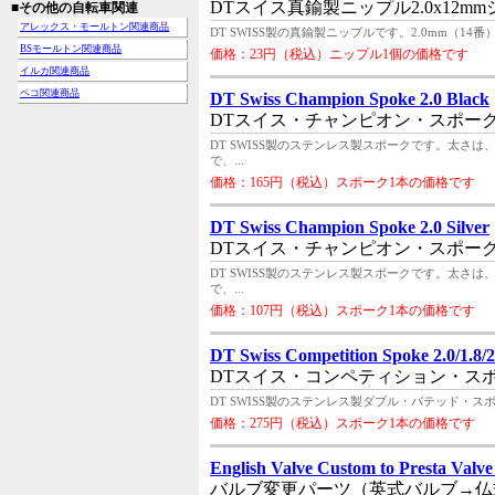
DTスイス真鍮製ニップル2.0x12m
■その他の自転車関連
アレックス・モールトン関連商品
DT SWISS製の真鍮製ニップルです。2.0mm（14
BSモールトン関連商品
価格：23円（税込）ニップル1個の価格です
イルカ関連商品
ペコ関連商品
DT Swiss Champion Spoke 2.0 Black
DTスイス・チャンピオン・スポーク2
DT SWISS製のステンレス製スポークです。太さは
で、...
価格：165円（税込）スポーク1本の価格です
DT Swiss Champion Spoke 2.0 Silver
DTスイス・チャンピオン・スポーク
DT SWISS製のステンレス製スポークです。太さは
で、...
価格：107円（税込）スポーク1本の価格です
DT Swiss Competition Spoke 2.0/1.8/2
DTスイス・コンペティション・スポーク
DT SWISS製のステンレス製ダブル・バテッド・スポーク
価格：275円（税込）スポーク1本の価格です
English Valve Custom to Presta Valve
バルブ変更パーツ（英式バルブ→仏