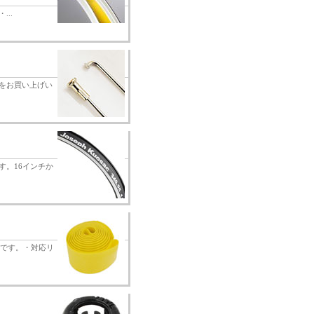
...
物をお買い上げい
。16インチか
価です。・対応リ