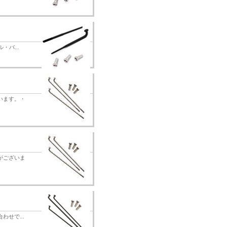
・バ...
います。・
がございま
わせで...