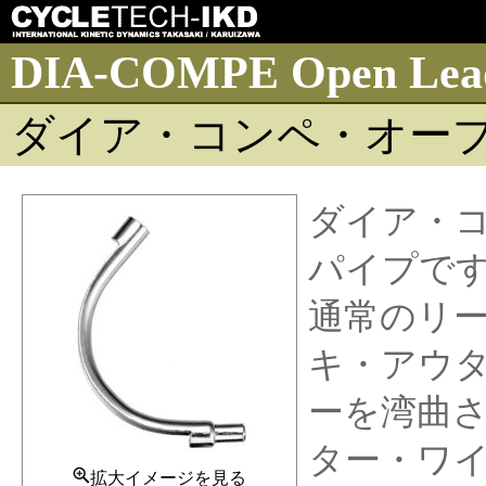
DIA-COMPE Open Lead 
ダイア・コンペ・オープ
ダイア・
パイプで
通常のリ
キ・アウ
ーを湾曲
ター・ワ
拡大イメージを見る